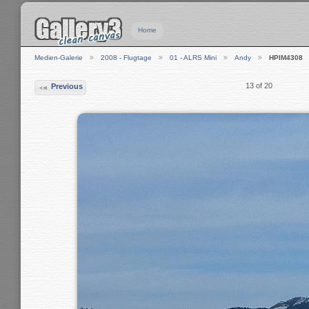
Home
Medien-Galerie
2008 - Flugtage
01 - ALRS Mini
Andy
HPIM4308
13 of 20
Previous