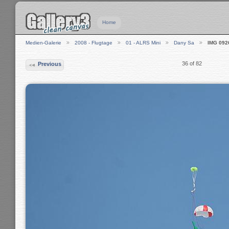
Home
Medien-Galerie
2008 - Flugtage
01 - ALRS Mini
Dany Sa
IMG 092
36 of 82
Previous