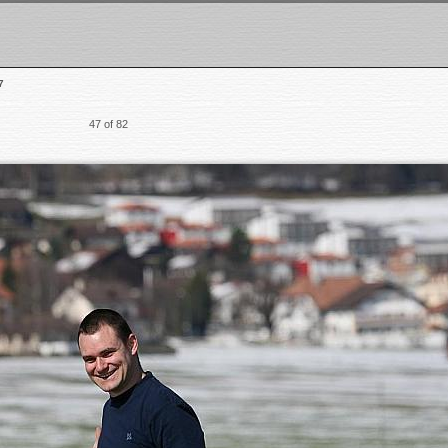
7
47 of 82