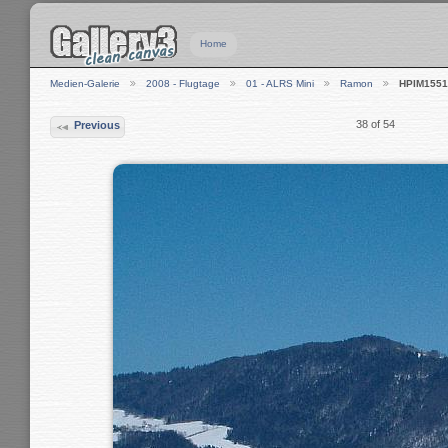
Home
Medien-Galerie
2008 - Flugtage
01 - ALRS Mini
Ramon
HPIM1551
38 of 54
Previous