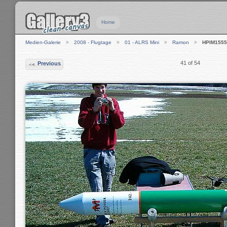
Home
Medien-Galerie
2008 - Flugtage
01 - ALRS Mini
Ramon
HPIM1555
41 of 54
Previous