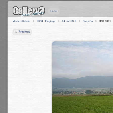
Home
Medien-Galerie
2008 - Flugtage
04 - ALRS 9
Dany So
IMG 6831
Previous