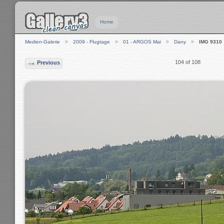
Home
Medien-Galerie
2009 - Flugtage
01 - ARGOS Mai
Dany
IMG 9310
104 of 108
Previous