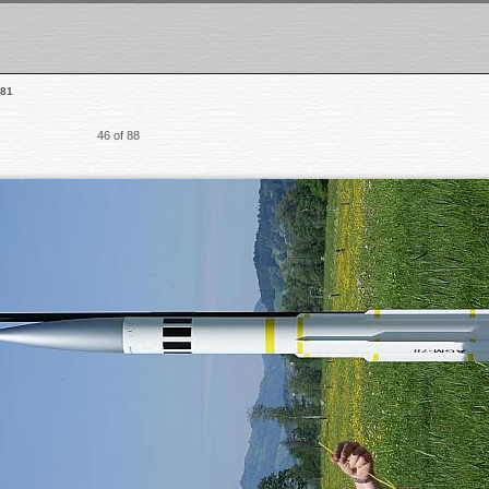
81
46 of 88