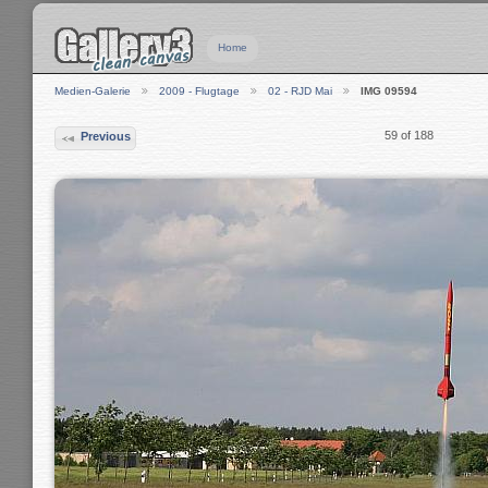
Home
Medien-Galerie
2009 - Flugtage
02 - RJD Mai
IMG 09594
59 of 188
Previous