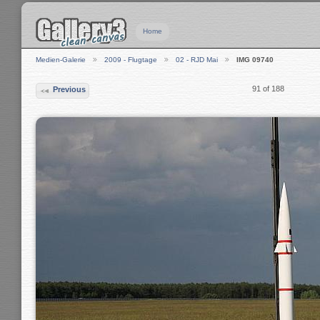
Home
Medien-Galerie
2009 - Flugtage
02 - RJD Mai
IMG 09740
91 of 188
Previous