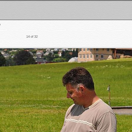
0
14 of 32