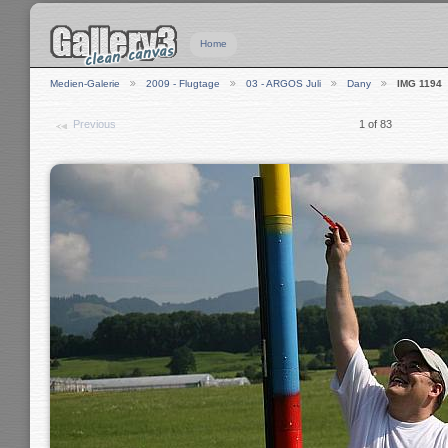
Home
Medien-Galerie
2009 - Flugtage
03 - ARGOS Juli
Dany
IMG 1194
Previous
1 of 83