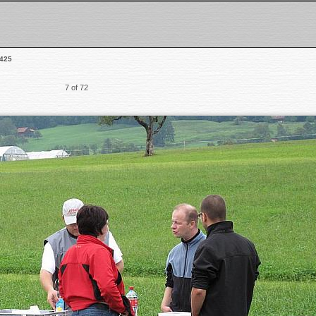
425
7 of 72