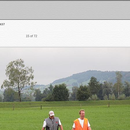
437
15 of 72