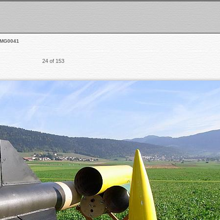
IMG0041
24 of 153