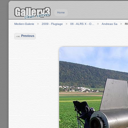
Home
Medien-Galerie
2009 - Flugtage
06 - ALRS X - O…
Andreas Sa
R
Previous