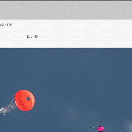
MG 4575
11 of 40