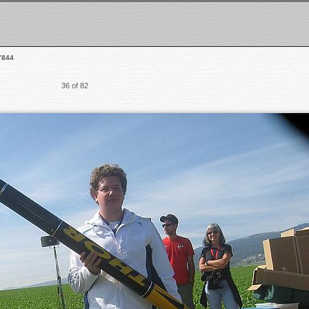
7844
36 of 82