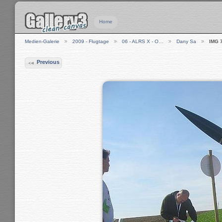
Home
Medien-Galerie
2009 - Flugtage
06 - ALRS X - O…
Dany Sa
IMG 
Previous