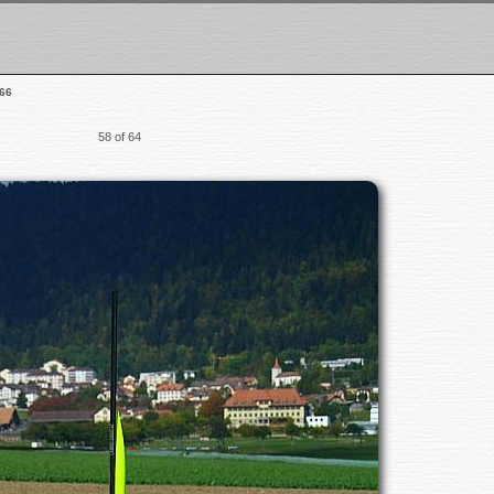
66
58 of 64