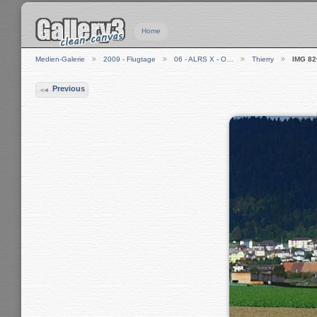
Home
Medien-Galerie
2009 - Flugtage
06 - ALRS X - O…
Thierry
IMG 82
Previous