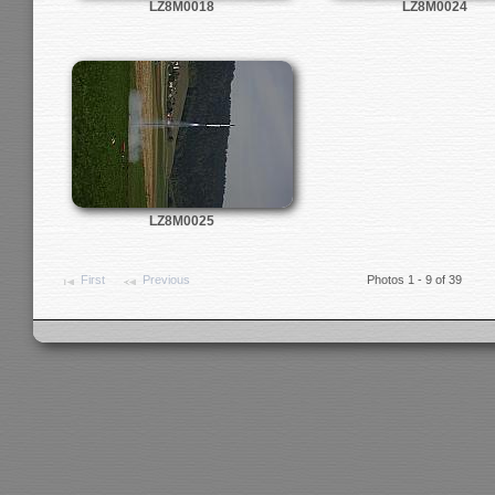
LZ8M0018
LZ8M0024
LZ8M0025
First
Previous
Photos 1 - 9 of 39