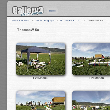
Home
Medien-Galerie
2009 - Flugtage
06 - ALRS X - O…
ThomasW Sa
ThomasW Sa
LZ8M0004
LZ8M0006