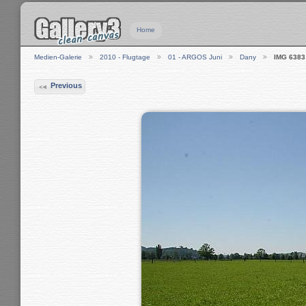
Home
Medien-Galerie
2010 - Flugtage
01 - ARGOS Juni
Dany
IMG 6383
Previous