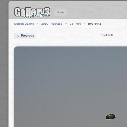
Home
Medien-Galerie
2010 - Flugtage
03 - MIR
IMG 8442
73 of 106
Previous