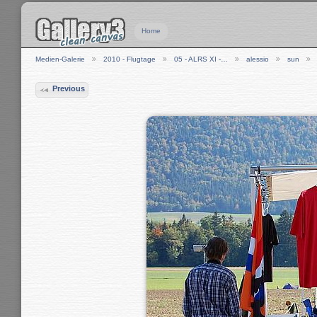
Home
Medien-Galerie
2010 - Flugtage
05 - ALRS XI -…
alessio
sun
Previous