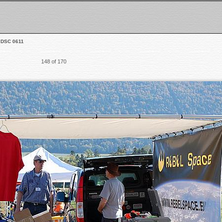
DSC 0611
148 of 170