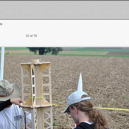
36
10 of 78