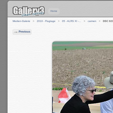
Home
Medien-Galerie
2010 - Flugtage
05 - ALRS XI -…
carmen
DSC 02
Previous