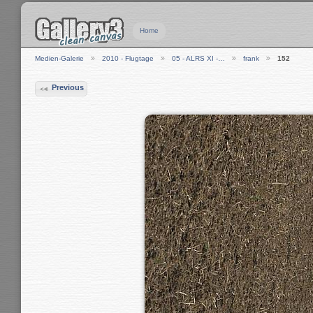
Home
Medien-Galerie
2010 - Flugtage
05 - ALRS XI -…
frank
152
Previous