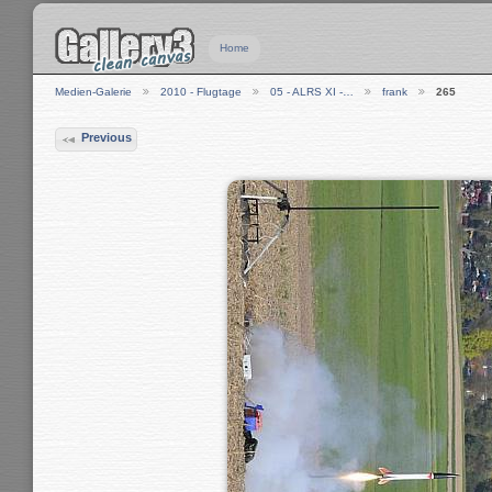
Home
Medien-Galerie
2010 - Flugtage
05 - ALRS XI -…
frank
265
Previous