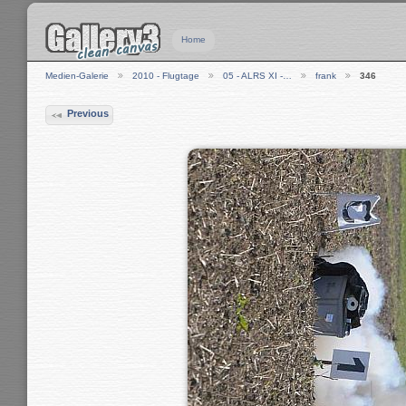
Home
Medien-Galerie
2010 - Flugtage
05 - ALRS XI -…
frank
346
Previous