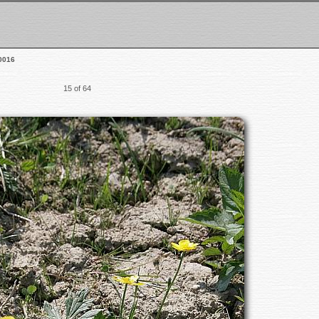
0016
15 of 64