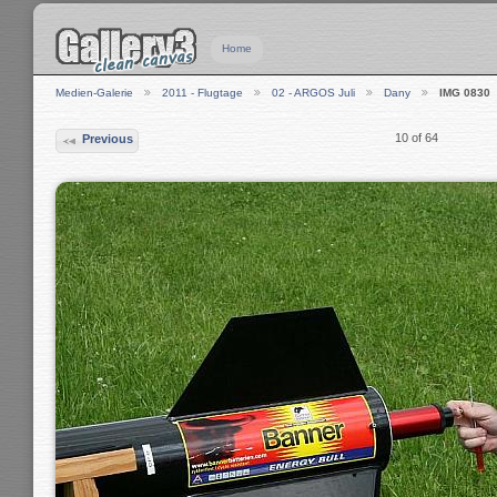
Home
Medien-Galerie
2011 - Flugtage
02 - ARGOS Juli
Dany
IMG 0830
10 of 64
Previous