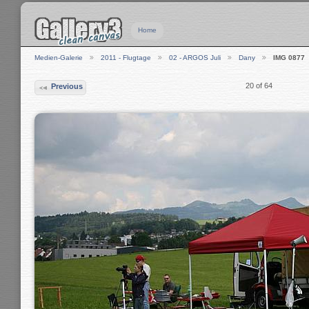
Home
Medien-Galerie
2011 - Flugtage
02 - ARGOS Juli
Dany
IMG 0877
20 of 64
Previous