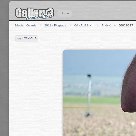
Home
Medien-Galerie
2011 - Flugtage
04 - ALRS XII
AndyK
DSC 0017
Previous