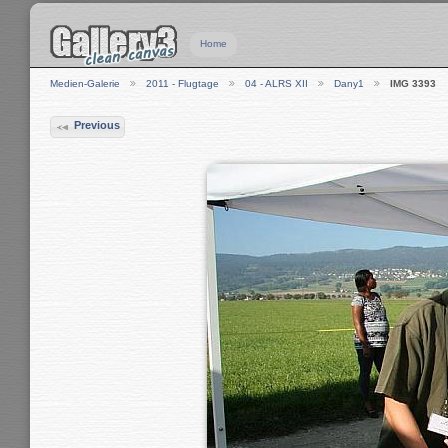
Home
Medien-Galerie
2011 - Flugtage
04 - ALRS XII
Dany1
IMG 3393
Previous