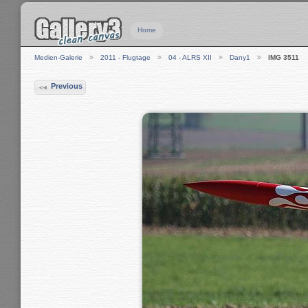
Home
Medien-Galerie
2011 - Flugtage
04 - ALRS XII
Dany1
IMG 3511
Previous