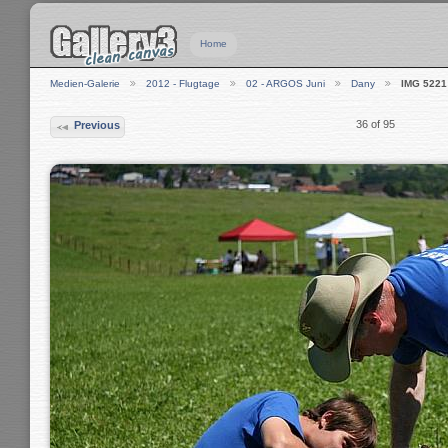
Home
Medien-Galerie
2012 - Flugtage
02 - ARGOS Juni
Dany
IMG 5221
36 of 95
Previous