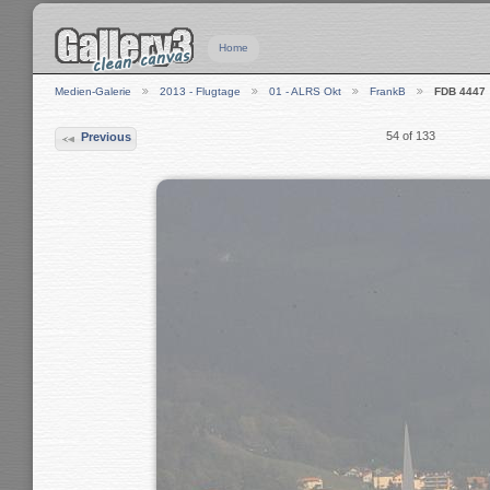
Home
Medien-Galerie
2013 - Flugtage
01 - ALRS Okt
FrankB
FDB 4447
54 of 133
Previous