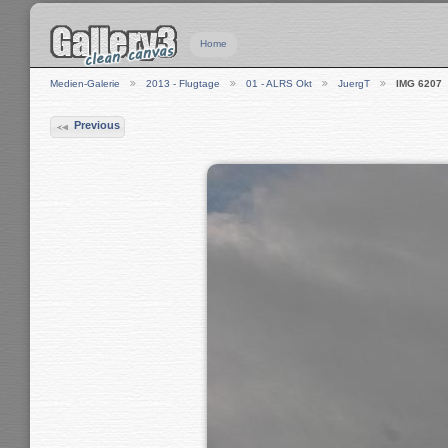
Home
Medien-Galerie
2013 - Flugtage
01 - ALRS Okt
JuergT
IMG 6207
Previous