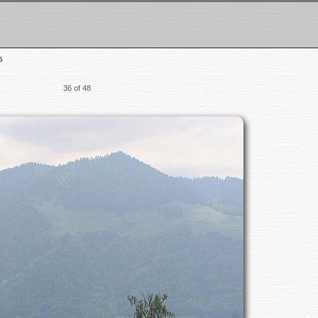
5
36 of 48