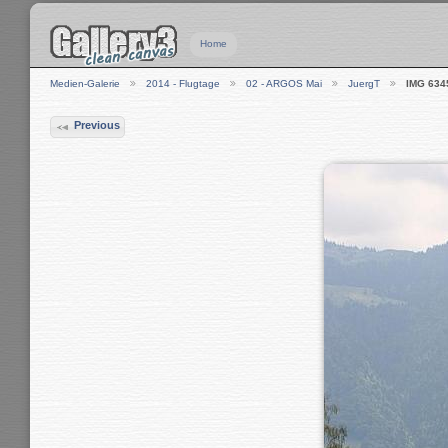
Home
Medien-Galerie
2014 - Flugtage
02 - ARGOS Mai
JuergT
IMG 634
Previous