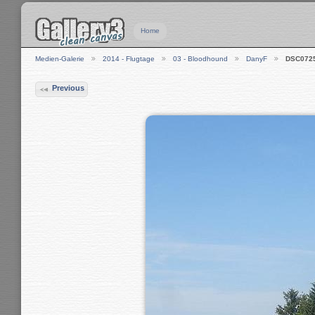
Home
Medien-Galerie
2014 - Flugtage
03 - Bloodhound
DanyF
DSC072
Previous