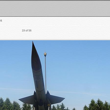
51
19 of 56