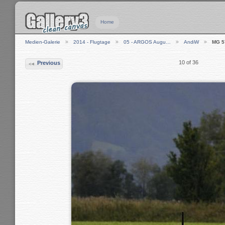
Home
Medien-Galerie
2014 - Flugtage
05 - ARGOS Augu…
AndiW
MG 5
10 of 36
Previous