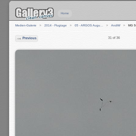
Home
Medien-Galerie
2014 - Flugtage
05 - ARGOS Augu…
AndiW
MG 5
31 of 36
Previous