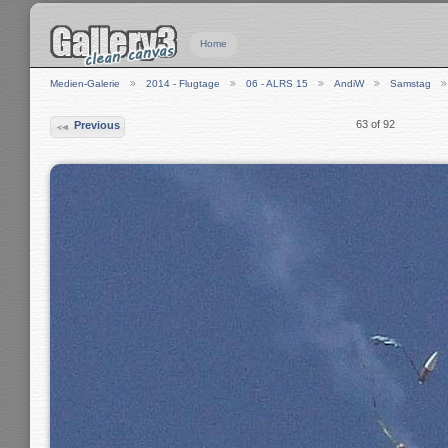
Home
Medien-Galerie
2014 - Flugtage
06 - ALRS 15
AndiW
Samstag
63 of 92
Previous