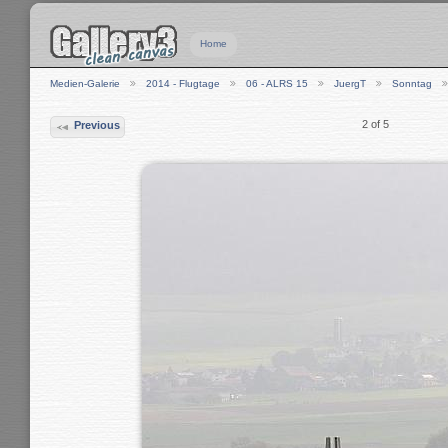
Home
Medien-Galerie
2014 - Flugtage
06 - ALRS 15
JuergT
Sonntag
2 of 5
Previous