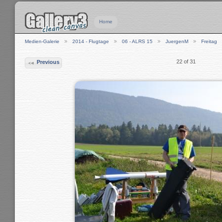
Home
Medien-Galerie
2014 - Flugtage
06 - ALRS 15
JuergenM
Freitag
22 of 31
Previous