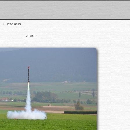
DSC 0119
26 of 62