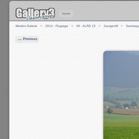
Home
Medien-Galerie
2014 - Flugtage
06 - ALRS 15
JuergenM
Samstag
Previous