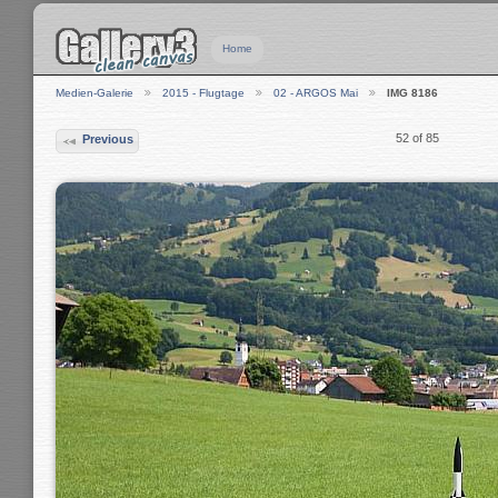
Home
Medien-Galerie
2015 - Flugtage
02 - ARGOS Mai
IMG 8186
52 of 85
Previous