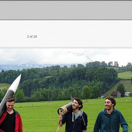
5
2 of 18