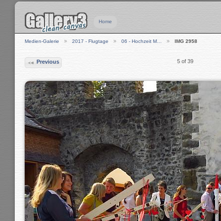
Home
Medien-Galerie
2017 - Flugtage
06 - Hochzeit M…
IMG 2958
5 of 39
Previous