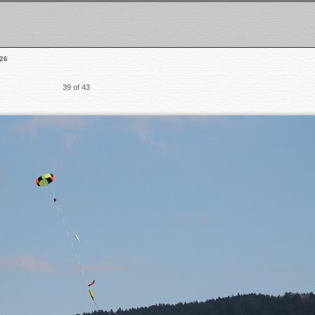
26
39 of 43