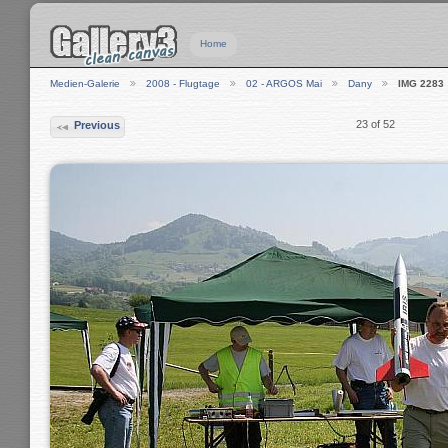
Home
Medien-Galerie
2008 - Flugtage
02 - ARGOS Mai
Dany
IMG 2283
23 of 52
Previous