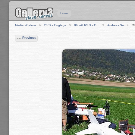
Home
Medien-Galerie
2009 - Flugtage
06 - ALRS X - O…
Andreas Sa
R
Previous