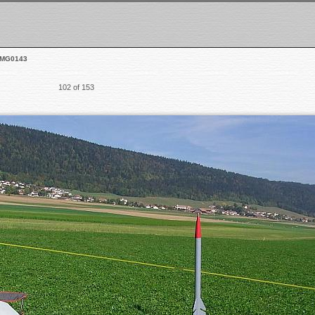
IMG0143
102 of 153