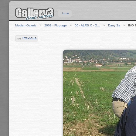
Home
Medien-Galerie
2009 - Flugtage
06 - ALRS X - O…
Dany Sa
IMG 
Previous